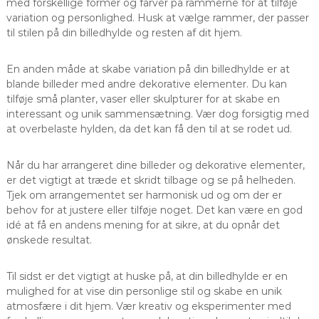
med forskellige former og farver på rammerne for at tilføje
variation og personlighed. Husk at vælge rammer, der passer
til stilen på din billedhylde og resten af dit hjem.
En anden måde at skabe variation på din billedhylde er at
blande billeder med andre dekorative elementer. Du kan
tilføje små planter, vaser eller skulpturer for at skabe en
interessant og unik sammensætning. Vær dog forsigtig med
at overbelaste hylden, da det kan få den til at se rodet ud.
Når du har arrangeret dine billeder og dekorative elementer,
er det vigtigt at træde et skridt tilbage og se på helheden.
Tjek om arrangementet ser harmonisk ud og om der er
behov for at justere eller tilføje noget. Det kan være en god
idé at få en andens mening for at sikre, at du opnår det
ønskede resultat.
Til sidst er det vigtigt at huske på, at din billedhylde er en
mulighed for at vise din personlige stil og skabe en unik
atmosfære i dit hjem. Vær kreativ og eksperimenter med