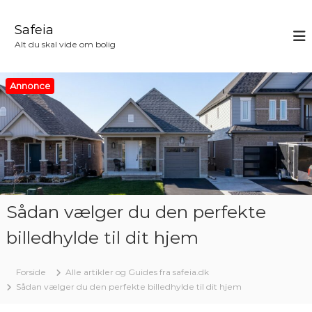
V
i
Safeia
d
Alt du skal vide om bolig
e
r
e
Annonce
t
i
l
i
n
d
h
o
Sådan vælger du den perfekte
l
d
billedhylde til dit hjem
Forside
Alle artikler og Guides fra safeia.dk
Sådan vælger du den perfekte billedhylde til dit hjem