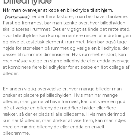
billedhylde
Når man overvejer at købe en billedhylde til sit hjem,
er der flere faktorer, man bør have i tankerne.
Først og fremmest bør man tænke over, hvor billedhylden
skal placeres i rummet. Det er vigtigt at finde det rette sted,
hvor billedhylden kan komplementere resten af indretningen
og blive et æstetisk element i rummet. Man bør også tage
højde for størrelsen på rummet og vælge en billedhylde, der
passer til rummets dimensioner. Hvis rummet er stort, kan
man måske vælge en større billedhylde eller endda overveje
at kombinere flere billedhylder for at skabe en flot collage af
billeder.
En anden vigtig overvejelse er, hvor mange billeder man
ønsker at placere på billedhylden. Hvis man har mange
billeder, man gerne vil have fremvist, kan det være en god
idé at vælge en billedhylde med flere hylder eller flere
rækker, så der er plads til alle billederne. Hvis man derimod
kun har få billeder, man ønsker at vise frem, kan man nøjes
med en mindre billedhylde eller endda en enkelt
billedramme.