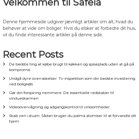
Velkommen til Safeia
n
Denne hjemmeside udgiver jævnligt artikler om alt, hvad du
a
behøver at vide om boliger. Hvis du elsker at forbedre dit hus,
vil du finde interessante artikler på denne side.
v
Recent Posts
i
De bedste ting at købe brugt til køkken og spiseplads uden at gå på
g
kompromis
Undgå dyre overraskelser: Tv-inspektion som din bedste investering
a
ved boligkøb
Gør din forspiring nemmere: De essentielle redskaber til
t
vindueskarmen
Videoovervågning og adgangskontrol til virksomheder
i
Skab zen i stuen: Sådan bruger du palma atomiser til at forvandle dit
hjem
o