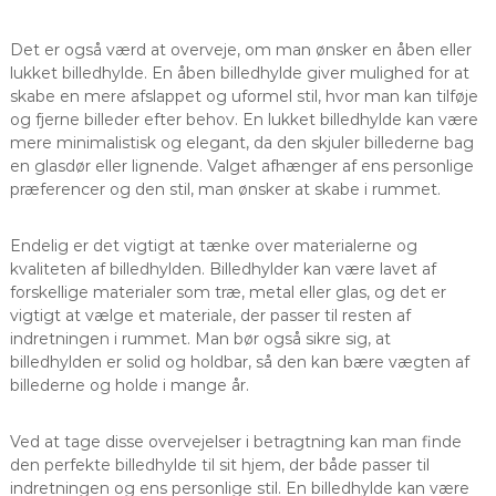
Det er også værd at overveje, om man ønsker en åben eller
lukket billedhylde. En åben billedhylde giver mulighed for at
skabe en mere afslappet og uformel stil, hvor man kan tilføje
og fjerne billeder efter behov. En lukket billedhylde kan være
mere minimalistisk og elegant, da den skjuler billederne bag
en glasdør eller lignende. Valget afhænger af ens personlige
præferencer og den stil, man ønsker at skabe i rummet.
Endelig er det vigtigt at tænke over materialerne og
kvaliteten af billedhylden. Billedhylder kan være lavet af
forskellige materialer som træ, metal eller glas, og det er
vigtigt at vælge et materiale, der passer til resten af
indretningen i rummet. Man bør også sikre sig, at
billedhylden er solid og holdbar, så den kan bære vægten af
billederne og holde i mange år.
Ved at tage disse overvejelser i betragtning kan man finde
den perfekte billedhylde til sit hjem, der både passer til
indretningen og ens personlige stil. En billedhylde kan være