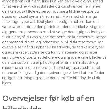
atmosfæren i dit hjem. Ikke kun kan den give dig mulighed
for at vise dine yndlingsbilleder og kunstværker frem, men
den kan også tilføje et personligt præg til dine vægge og
skabe en visuel dynamik i rummet. Men med så mange
forskellige typer af billedhylder at vælge imellem, kan det
være svært at finde den perfekte. I denne artikel vil vi guide
dig gennem processen med at vælge den rigtige billedhylde
til dit hjem, så du kan skabe det perfekte kunstneriske udtryk,
der passer til din stil og indretning. Vi vil diskutere forskellige
overvejelser, når du køber en billedhylde, de forskellige typer
og egenskaber, størrelse og form, materialer og stilarter
samt give dig tips til at dekorere og arrangere dine billeder på
den. Uanset om du er på udkig efter en minimalistisk og
moderne stil eller en mere traditionel og rustik æstetik, vil
denne artikel give dig den nødvendige viden til at træffe den
rigtige beslutning og skabe den perfekte billedhylde til dit
hjem.
Overvejelser før køb af en