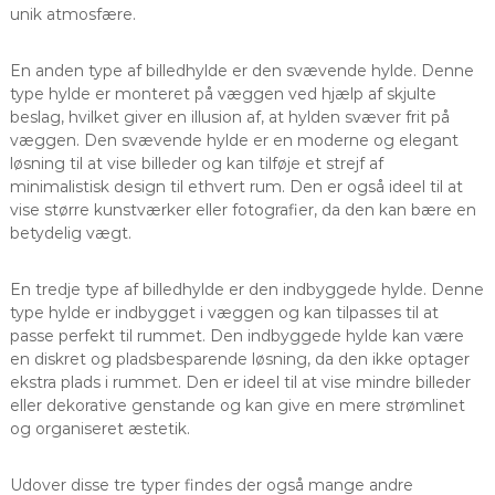
unik atmosfære.
En anden type af billedhylde er den svævende hylde. Denne
type hylde er monteret på væggen ved hjælp af skjulte
beslag, hvilket giver en illusion af, at hylden svæver frit på
væggen. Den svævende hylde er en moderne og elegant
løsning til at vise billeder og kan tilføje et strejf af
minimalistisk design til ethvert rum. Den er også ideel til at
vise større kunstværker eller fotografier, da den kan bære en
betydelig vægt.
En tredje type af billedhylde er den indbyggede hylde. Denne
type hylde er indbygget i væggen og kan tilpasses til at
passe perfekt til rummet. Den indbyggede hylde kan være
en diskret og pladsbesparende løsning, da den ikke optager
ekstra plads i rummet. Den er ideel til at vise mindre billeder
eller dekorative genstande og kan give en mere strømlinet
og organiseret æstetik.
Udover disse tre typer findes der også mange andre