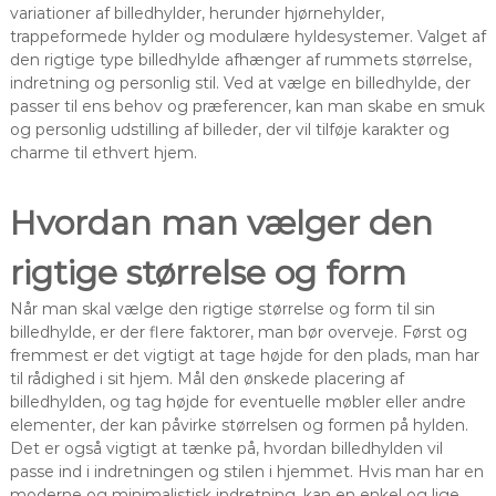
variationer af billedhylder, herunder hjørnehylder,
trappeformede hylder og modulære hyldesystemer. Valget af
den rigtige type billedhylde afhænger af rummets størrelse,
indretning og personlig stil. Ved at vælge en billedhylde, der
passer til ens behov og præferencer, kan man skabe en smuk
og personlig udstilling af billeder, der vil tilføje karakter og
charme til ethvert hjem.
Hvordan man vælger den
rigtige størrelse og form
Når man skal vælge den rigtige størrelse og form til sin
billedhylde, er der flere faktorer, man bør overveje. Først og
fremmest er det vigtigt at tage højde for den plads, man har
til rådighed i sit hjem. Mål den ønskede placering af
billedhylden, og tag højde for eventuelle møbler eller andre
elementer, der kan påvirke størrelsen og formen på hylden.
Det er også vigtigt at tænke på, hvordan billedhylden vil
passe ind i indretningen og stilen i hjemmet. Hvis man har en
moderne og minimalistisk indretning, kan en enkel og lige