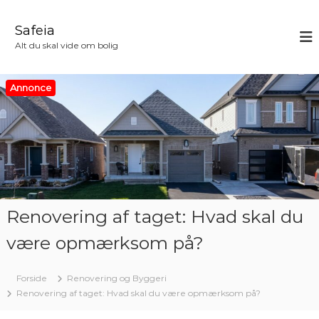
V
i
Safeia
d
Alt du skal vide om bolig
e
r
e
Annonce
t
i
l
i
n
d
h
o
Renovering af taget: Hvad skal du
l
d
være opmærksom på?
Forside
Renovering og Byggeri
Renovering af taget: Hvad skal du være opmærksom på?