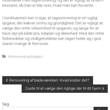
forbindelse med tagrenovering, og det er vigtigt at få dem
besvaret, så man er klar over, hvad man kan forvente.
I konklusionen kan vi sige, at tagrenovering er en vigtig
opgave, der kræver omhu og grundighed. Det er vigtigt at
vælge den rette virksomhed til opgaven, og sørge for at
have styr på både pris, tidsplan og sikkerhed. Med den rette
forberedelse og vedligeholdelse kan taget holde sig i god
stand i mange år fremover.
Renovering og Byggeri
I
Renovering af badeværelset: Hvad koster det?
Guide til at vælge den rigtige dør til dit hjem
n
d
Søg