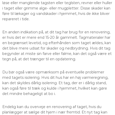
løse eller manglende tagsten eller teglsten, revner eller huller
i taget eller grimme alge- eller mugpletter. Disse skader kan
føre til lækager og vandskader i hjemmet, hvis de ikke bliver
repareret i tide.
En anden indikation på, at dit tag har brug for en renovering,
er hvis det er mere end 15-20 år gammelt. Tagmaterialer har
en begrænset levetid, og efterhånden som taget ældes, kan
det blive mere udsat for skader og nedbrydning. Hvis dit tag
begynder at miste sin farve eller falme, kan det også være et
tegn på, at det trænger til en opdatering.
Du bør også være opmærksom på eventuelle problemer
med tagets isolering. Hvis dit hus har en høj varmeregning,
kan det skyldes dårlig isolering. Et tag, der er i dårlig stand,
kan også føre til træk og kulde i hjemmet, hvilket kan gøre
det mindre behageligt at bo i.
Endelig kan du overveje en renovering af taget, hvis du
planlægger at sælge dit hjem i nær fremtid. Et nyt tag kan