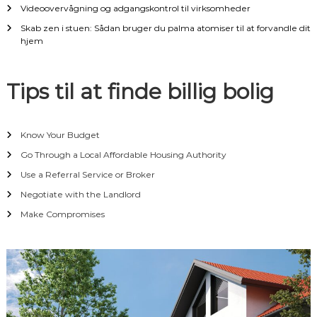
t
Videoovervågning og adgangskontrol til virksomheder
Skab zen i stuen: Sådan bruger du palma atomiser til at forvandle dit
i
hjem
o
Tips til at finde billig bolig
n
Know Your Budget
Go Through a Local Affordable Housing Authority
Use a Referral Service or Broker
Negotiate with the Landlord
Make Compromises