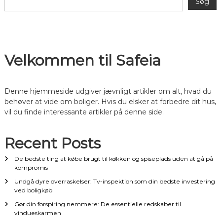
Søg
l
æ
g
Velkommen til Safeia
s
Denne hjemmeside udgiver jævnligt artikler om alt, hvad du
n
behøver at vide om boliger. Hvis du elsker at forbedre dit hus,
vil du finde interessante artikler på denne side.
a
v
Recent Posts
De bedste ting at købe brugt til køkken og spiseplads uden at gå på
i
kompromis
g
Undgå dyre overraskelser: Tv-inspektion som din bedste investering
ved boligkøb
a
Gør din forspiring nemmere: De essentielle redskaber til
vindueskarmen