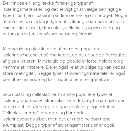
Der findes en lang række forskellige typer af
isoleringsmaterialer, og det er vigtigt at vælge den rigtige
type til dit hjem, baseret på dine behov og din budget. Nogle
af de mest almindelige typer af isoleringsmaterialer omfatter
mineraluld, glasuld, skumplast, celleplast, papirisolering og
naturlige materialer såsom hamp og fåreuld.
Mineraluld og glasuld er to af de mest populære
isoleringsmaterialer på markedet, og de er begge fremstillet
af glas eller sten. Mineraluld og glasuld er lette, holdbare og
nemme at installere. De er også relativt billige og kan købes i
store mængder. Begge typer af isoleringsmaterialer er også
brandhæmmende og kan modstå høje temperaturer.
Skumplast og celleplast er to andre populære typer af
isoleringsmaterialer. Skumplast er et letvægtsmateriale, der
er nemt at installere og har gode isoleringsegenskaber.
Celleplast er også letvægts og har gode
isoleringsegenskaber, men det er mere holdbart end
skumplast. Begge typer af isoleringsmaterialer er også