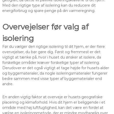
geografi, da dette vil påvirke isoleringskravene til dit hjem.
Med den rigtige type af isolering kan du reducere dit
energiforbrug og spare penge på din varmeregning.
Overvejelser før valg af
isolering
Før du vælger den rigtige isolering til dit hjem, er der flere
overvejelser, du bør gøre dig. Først og fremmest er det
vigtigt at tænke på, hvor i huset du ønsker at isolere, da
forskellige områder kræver forskellige typer af isolering.
Derudover er det også vigtigt at tage højde for husets alder
og byggematerialer, da nogle isoleringsmaterialer fungerer
bedre sammen med visse typer af byggematerialer end
andre.
En anden vigtig faktor at overveje er husets geografiske
placering og klimaforhold. Hvis dit hjem er beliggende i et
område med høj luftfugtighed, kan det være en fordel at
vælge en isoleringsmetode, der er mindre modtagelig over