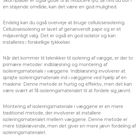
Skumplader er også gode til at reducere lyd, så hvis du bor i
en støjende område, kan det være en god mulighed.
Endelig kan du også overveje at bruge celluloseisolering.
Celluloseisolering er lavet af genanvendt papir og er et
miljøvenligt valg. Det er også en god isolator og kan
installeres i forskellige tykkelser.
Når det kommer til teknikker til isolering af vægge, er der to
primære metoder: indblæsning og montering af
isoleringsmateriale i væggene. Indblæsning involverer at
sprøjte isoleringsmateriale ind i væggene ved hjælp af en
maskine. Denne metode er hurtig og effektiv, men det kan
være svært at få isoleringsmaterialet til at fordele sig jævnt.
Montering af isoleringsmateriale i væggene er en mere
traditionel metode, der involverer at installere
isoleringsmaterialet mellem væggene. Denne metode er
mere tidskrævende, men det giver en mere jævn fordeling af
isoleringsmaterialet.