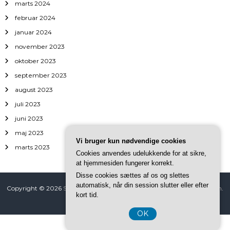
marts 2024
februar 2024
januar 2024
november 2023
oktober 2023
september 2023
august 2023
juli 2023
juni 2023
maj 2023
Vi bruger kun nødvendige cookies
marts 2023
Cookies anvendes udelukkende for at sikre,
at hjemmesiden fungerer korrekt.
Disse cookies sættes af os og slettes
automatisk, når din session slutter eller efter
Copyright © 2026
Safeia
All rights reserved. Tema: ThemeGrill af
Flash
.
kort tid.
Powered by
WordPress
OK
CVR DK-37 40 77 39