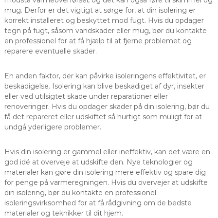
modstå varmeoverførsel, og det kan også føre til skimmel og
mug. Derfor er det vigtigt at sørge for, at din isolering er
korrekt installeret og beskyttet mod fugt. Hvis du opdager
tegn på fugt, såsom vandskader eller mug, bør du kontakte
en professionel for at få hjælp til at fjerne problemet og
reparere eventuelle skader.
En anden faktor, der kan påvirke isoleringens effektivitet, er
beskadigelse. Isolering kan blive beskadiget af dyr, insekter
eller ved utilsigtet skade under reparationer eller
renoveringer. Hvis du opdager skader på din isolering, bør du
få det repareret eller udskiftet så hurtigt som muligt for at
undgå yderligere problemer.
Hvis din isolering er gammel eller ineffektiv, kan det være en
god idé at overveje at udskifte den. Nye teknologier og
materialer kan gøre din isolering mere effektiv og spare dig
for penge på varmeregningen. Hvis du overvejer at udskifte
din isolering, bør du kontakte en professionel
isoleringsvirksomhed for at få rådgivning om de bedste
materialer og teknikker til dit hjem.