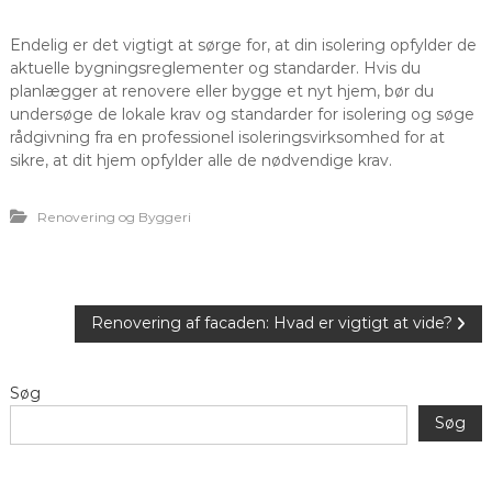
Endelig er det vigtigt at sørge for, at din isolering opfylder de
aktuelle bygningsreglementer og standarder. Hvis du
planlægger at renovere eller bygge et nyt hjem, bør du
undersøge de lokale krav og standarder for isolering og søge
rådgivning fra en professionel isoleringsvirksomhed for at
sikre, at dit hjem opfylder alle de nødvendige krav.
Renovering og Byggeri
I
Renovering af facaden: Hvad er vigtigt at vide?
n
Søg
d
Søg
l