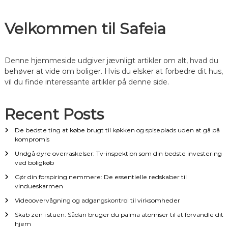
æ
Velkommen til Safeia
g
s
Denne hjemmeside udgiver jævnligt artikler om alt, hvad du
behøver at vide om boliger. Hvis du elsker at forbedre dit hus,
n
vil du finde interessante artikler på denne side.
a
Recent Posts
v
De bedste ting at købe brugt til køkken og spiseplads uden at gå på
kompromis
i
Undgå dyre overraskelser: Tv-inspektion som din bedste investering
ved boligkøb
g
Gør din forspiring nemmere: De essentielle redskaber til
vindueskarmen
a
Videoovervågning og adgangskontrol til virksomheder
Skab zen i stuen: Sådan bruger du palma atomiser til at forvandle dit
t
hjem