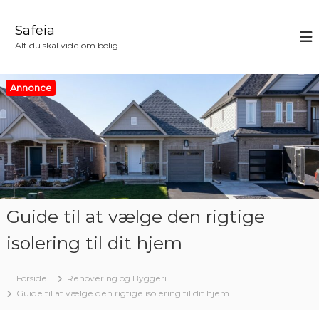
V
i
Safeia
d
Alt du skal vide om bolig
e
r
e
Annonce
t
i
l
i
n
d
h
o
Guide til at vælge den rigtige
l
d
isolering til dit hjem
Forside
Renovering og Byggeri
Guide til at vælge den rigtige isolering til dit hjem