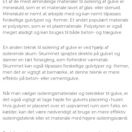
Et af de mest almindelige materialer til isolering af gulve er
mineraluld, som er et materiale lavet af glas- eller stenuld.
Mineraluld er nemt at arbejde med og kan nemt tilpasses
forskellige gulvtyper og -former. Et andet populært materiale
er polystyren, som er et plastmateriale. Polystyren er også
meget alsidigt og kan bruges til både beton- og trægulve.
En anden teknik til isolering af gulve er ved hjælp af
isolerende skum. Skummet sprøjtes direkte på gulvet og
danner en tæt forsegling, som forhindrer varmetab.
Skummet kan også tilpasses forskellige gulvtyper og -former,
men det er vigtigt at bemærke, at denne teknik er mere
effektiv på beton- eller cementgulve.
Når man vælger isoleringsmaterialer og teknikker til gulve, er
det også vigtigt at tage højde for gulvets placering i huset.
Hvis gulvet er placeret over et uopvarmet rum som f.eks. en
kælder, kan det være nødvendigt at bruge en mere effektiv
isoleringsteknik eller et materiale med højere isoleringsværdi.