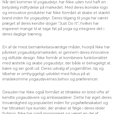
Når det kommer til yogaudstyr, har Nike uden tvivl haft en
betydelig indflydelse på markedet. Med deres ikoniske logo
og innovative produkter har Nike formået at skabe et stærkt
brand inden for yogaudstyr. Deres tilgang til yoga har været
præget af deres kendte slogan “Just Do It”, hvilket har
inspireret mange til at tage fat på yoga og integrere det i
deres daglige træning.
En af de mest bemærkelsesværdige måder, hvorpå Nike har
påvirket yogaudstyrsmarkedet, er gennem deres innovative
og stilfulde design. Nike formår at kombinere funktionalitet
med æstetik og skabe yogaudstyr, der både er behageligt at
bære og ser godt ud. Deres udvalg af yogamåtter, tøj og
tilbehør er omhyggeligt udviklet med fokus på at
imødekomme yogaudøvernes behov og præferencer.
Desuden har Nike også formået at tiltrække en bred vifte af
kendte yogaudøvere og ambassadører. Dette har øget deres
troværdighed og popularitet inden for yogafællesskabet og
har tiltrukket nye kunder, der ønsker at følge i deres idoler
fodspor. Nike har også sponsoreret og været en del af