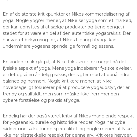
En af de største kritikpunkter er Nikes kommercialisering af
yoga. Nogle yogi’er mener, at Nike ser yoga som et marked,
der kan udnyttes til at sælge produkter og tjene penge, i
stedet for at være en del af den autentiske yogapraksis. Der
har været bekymring for, at Nikes tilgang til yoga kan
underminere yogaens oprindelige formål og essens.
En anden kritik går på, at Nike fokuserer for meget på det
fysiske aspekt af yoga. Mens yoga indebærer fysiske øvelser,
er det også en åndelig praksis, der sigter mod at opnå indre
balance og harmoni. Nogle kritikere mener, at Nike
hovedsageligt fokuserer på at producere yogaudstyr, der er
trendy og stilfuldt, men som måske ikke fremmer den
dybere forståelse og praksis af yoga.
Endelig har der også været kritik af Nikes manglende respekt
for yogaens kulturelle og historiske rødder. Yoga har dybe
rødder i indisk kultur og spiritualitet, og nogle mener, at Nike
ikke har tilstrækkelig respekt for denne arv. Kritikere hævder,