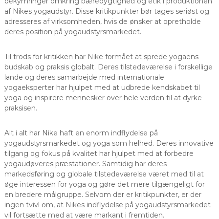
bekymringer omkring bæredygtighed og etik i produktionen
af Nikes yogaudstyr. Disse kritikpunkter bør tages seriøst og
adresseres af virksomheden, hvis de ønsker at opretholde
deres position på yogaudstyrsmarkedet.
Til trods for kritikken har Nike formået at sprede yogaens
budskab og praksis globalt. Deres tilstedeværelse i forskellige
lande og deres samarbejde med internationale
yogaeksperter har hjulpet med at udbrede kendskabet til
yoga og inspirere mennesker over hele verden til at dyrke
praksisen.
Alt i alt har Nike haft en enorm indflydelse på
yogaudstyrsmarkedet og yoga som helhed. Deres innovative
tilgang og fokus på kvalitet har hjulpet med at forbedre
yogaudøveres præstationer. Samtidig har deres
markedsføring og globale tilstedeværelse været med til at
øge interessen for yoga og gøre det mere tilgængeligt for
en bredere målgruppe. Selvom der er kritikpunkter, er der
ingen tvivl om, at Nikes indflydelse på yogaudstyrsmarkedet
vil fortsætte med at være markant i fremtiden.