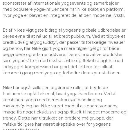
sponsorater af internationale yogaevents og samarbejder
med populære yoga-influencere har Nike skabt en platform,
hvor yoga er blevet en integreret del af den moderne livsstil.
Et af Nikes vigtigste bidrag til yogaens globale udbredelse er
deres evne til at nå ud til et bredt publikum. Ved at tilbyde et
bredt udvalg af yogaudstyr, der passer til forskellige niveauer
og behov, har Nike gjort yoga mere tilgængeligt for både
begyndere og erfarne udøvere. Deres innovative produkter
som yogamåtter med ekstra støtte og fleksible tights med
indbygget kompression har gjort det lettere for folk at
komme i gang med yoga og forbedre deres præstationer.
Nike har også spillet en afgørende rolle i at bryde de
traditionelle opfattelser af, hvad yoga handler om. Ved at
kombinere yoga med deres ikoniske branding og
markedsføring har Nike været med til at ændre yogaens
image fra noget eksklusivt og spirituelt til noget moderne og
trendy. Dette har tiltrukket en bredere målgruppe, der
måske tidligere har været skeptiske over for yogaens