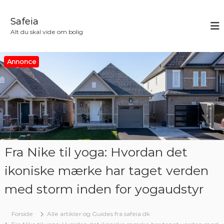
V
i
Safeia
d
Alt du skal vide om bolig
e
r
e
Annonce
t
i
l
i
n
d
h
o
Fra Nike til yoga: Hvordan det
l
d
ikoniske mærke har taget verden
med storm inden for yogaudstyr
Forside
Alle artikler og Guides fra safeia.dk