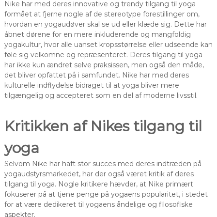
Nike har med deres innovative og trendy tilgang til yoga
formået at fjerne nogle af de stereotype forestillinger om,
hvordan en yogaudøver skal se ud eller klæde sig. Dette har
åbnet dørene for en mere inkluderende og mangfoldig
yogakultur, hvor alle uanset kropsstørrelse eller udseende kan
føle sig velkomne og repræsenteret. Deres tilgang til yoga
har ikke kun ændret selve praksissen, men også den måde,
det bliver opfattet på i samfundet. Nike har med deres
kulturelle indflydelse bidraget til at yoga bliver mere
tilgængelig og accepteret som en del af moderne livsstil.
Kritikken af Nikes tilgang til
yoga
Selvom Nike har haft stor succes med deres indtræden på
yogaudstyrsmarkedet, har der også været kritik af deres
tilgang til yoga. Nogle kritikere hævder, at Nike primært
fokuserer på at tjene penge på yogaens popularitet, i stedet
for at være dedikeret til yogaens åndelige og filosofiske
aspekter.