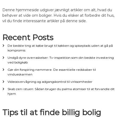
n
Denne hjemmeside udgiver jævnligt artikler om alt, hvad du
a
behøver at vide om boliger. Hvis du elsker at forbedre dit hus,
vil du finde interessante artikler på denne side.
v
Recent Posts
i
De bedste ting at købe brugt til køkken og spiseplads uden at gå på
g
kompromis
Undgå dyre overraskelser: Tv-inspektion som din bedste investering
a
ved boligkøb
Gør din forspiring nemmere: De essentielle redskaber til
t
vindueskarmen
Videoovervågning og adgangskontrol til virksomheder
i
Skab zen i stuen: Sådan bruger du palma atomiser til at forvandle dit
hjem
o
n
Tips til at finde billig bolig