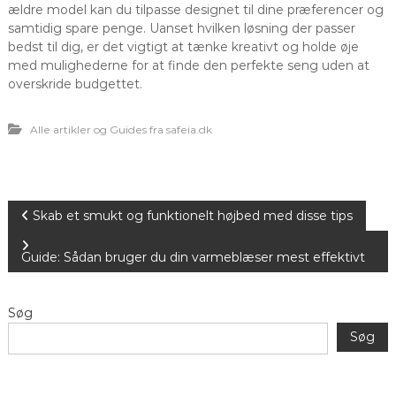
ældre model kan du tilpasse designet til dine præferencer og
samtidig spare penge. Uanset hvilken løsning der passer
bedst til dig, er det vigtigt at tænke kreativt og holde øje
med mulighederne for at finde den perfekte seng uden at
overskride budgettet.
Alle artikler og Guides fra safeia.dk
I
Skab et smukt og funktionelt højbed med disse tips
n
Guide: Sådan bruger du din varmeblæser mest effektivt
d
Søg
l
Søg
æ