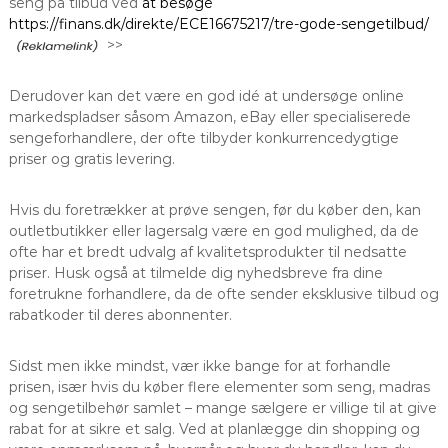
seng på tilbud ved
at besøge
https://finans.dk/direkte/ECE16675217/tre-gode-sengetilbud/
>>
Derudover kan det være en god idé at undersøge online
markedspladser såsom Amazon, eBay eller specialiserede
sengeforhandlere, der ofte tilbyder konkurrencedygtige
priser og gratis levering.
Hvis du foretrækker at prøve sengen, før du køber den, kan
outletbutikker eller lagersalg være en god mulighed, da de
ofte har et bredt udvalg af kvalitetsprodukter til nedsatte
priser. Husk også at tilmelde dig nyhedsbreve fra dine
foretrukne forhandlere, da de ofte sender eksklusive tilbud og
rabatkoder til deres abonnenter.
Sidst men ikke mindst, vær ikke bange for at forhandle
prisen, især hvis du køber flere elementer som seng, madras
og sengetilbehør samlet – mange sælgere er villige til at give
rabat for at sikre et salg. Ved at planlægge din shopping og