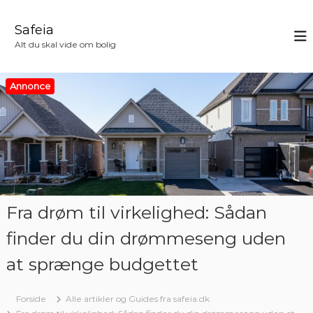
V
i
Safeia
d
Alt du skal vide om bolig
e
r
e
Annonce
t
i
l
i
n
d
h
o
Fra drøm til virkelighed: Sådan
l
d
finder du din drømmeseng uden
at sprænge budgettet
Forside
Alle artikler og Guides fra safeia.dk