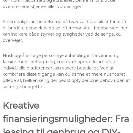
komfort, holdbarhed og kundeservice, frem for blot de
overordnede stjerner eller vurderinger.
Sammenlign anmeldelserne på tværs af flere kilder for at få
et bredere perspektiv og se efter mønstre i feedbacken, der
kan indikere både styrker og svagheder ved de senge, du
overvejer.
Husk også at tage personlige anbefalinger fra venner og
familie med i betragtning, men vær opmærksom på, at
individuelle præferencer kan variere betydeligt. Ved at
kombinere disse tilgange kan du danne et mere nuanceret
billede af, hvilken seng der bedst opfylder dine behov uden at
sprænge budgettet.
Kreative
finansieringsmuligheder: Fra
leasing til genbrug og DIY-