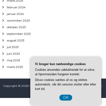
marts 2024
februar 2024
januar 2024
november 2023
oktober 2023
september 2023
august 2023
juli 2023
juni 2023
maj 2023
Vi bruger kun nødvendige cookies
marts 2023
Cookies anvendes udelukkende for at sikre,
at hjemmesiden fungerer korrekt.
Disse cookies sættes af os og slettes
automatisk, når din session slutter eller efter
Copyright © 2026
Safeia
All rights reserved. Tema: ThemeGrill af
Flash
.
kort tid.
Powered by
WordPress
OK
CVR DK-37 40 77 39