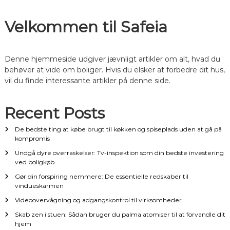
g
Velkommen til Safeia
s
n
Denne hjemmeside udgiver jævnligt artikler om alt, hvad du
behøver at vide om boliger. Hvis du elsker at forbedre dit hus,
a
vil du finde interessante artikler på denne side.
v
Recent Posts
i
De bedste ting at købe brugt til køkken og spiseplads uden at gå på
kompromis
g
Undgå dyre overraskelser: Tv-inspektion som din bedste investering
ved boligkøb
a
Gør din forspiring nemmere: De essentielle redskaber til
vindueskarmen
t
Videoovervågning og adgangskontrol til virksomheder
Skab zen i stuen: Sådan bruger du palma atomiser til at forvandle dit
i
hjem