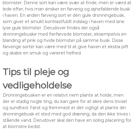
blomster. Denne sort kan være svær at finde, men er værd at
lede efter, hvis man ønsker en farverig og iøjnefaldende busk
i haven. En anden farverig sort er den gule dronningebusk,
som giver et smukt kontrastfuldt indslag i haven med sine
lyse gule blomster. Derudover findes der også
dronningebuske med flerfarvede blomster, eksempelvis en
blanding af pink og hvide blomster på samme busk. Disse
farverige sorter kan være med til at give haven et ekstra pift
og skabe en smuk og varieret helhed.
Tips til pleje og
vedligeholdelse
Dronningebusken er en relativt nem plante at holde, men
der er stadig nogle ting, du kan gøre for at sikre dens trivsel
og sundhed. Først og fremmest er det vigtigt at plante din
dronningebusk et sted med god dræning, da den ikke trives i
stående vand. Derudover skal den have en solrig placering for
at blomstre bedst.