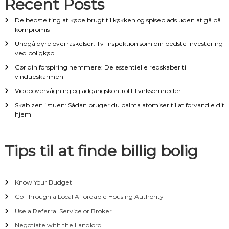
Recent Posts
i
De bedste ting at købe brugt til køkken og spiseplads uden at gå på
kompromis
g
Undgå dyre overraskelser: Tv-inspektion som din bedste investering
ved boligkøb
a
Gør din forspiring nemmere: De essentielle redskaber til
t
vindueskarmen
Videoovervågning og adgangskontrol til virksomheder
i
Skab zen i stuen: Sådan bruger du palma atomiser til at forvandle dit
hjem
o
n
Tips til at finde billig bolig
Know Your Budget
Go Through a Local Affordable Housing Authority
Use a Referral Service or Broker
Negotiate with the Landlord