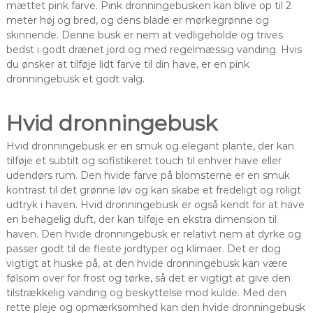
mættet pink farve. Pink dronningebusken kan blive op til 2
meter høj og bred, og dens blade er mørkegrønne og
skinnende. Denne busk er nem at vedligeholde og trives
bedst i godt drænet jord og med regelmæssig vanding. Hvis
du ønsker at tilføje lidt farve til din have, er en pink
dronningebusk et godt valg.
Hvid dronningebusk
Hvid dronningebusk er en smuk og elegant plante, der kan
tilføje et subtilt og sofistikeret touch til enhver have eller
udendørs rum. Den hvide farve på blomsterne er en smuk
kontrast til det grønne løv og kan skabe et fredeligt og roligt
udtryk i haven. Hvid dronningebusk er også kendt for at have
en behagelig duft, der kan tilføje en ekstra dimension til
haven. Den hvide dronningebusk er relativt nem at dyrke og
passer godt til de fleste jordtyper og klimaer. Det er dog
vigtigt at huske på, at den hvide dronningebusk kan være
følsom over for frost og tørke, så det er vigtigt at give den
tilstrækkelig vanding og beskyttelse mod kulde. Med den
rette pleje og opmærksomhed kan den hvide dronningebusk