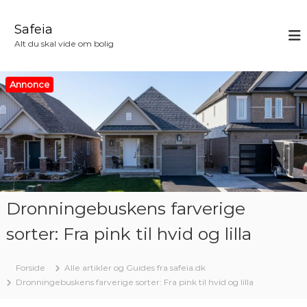
V
i
Safeia
d
Alt du skal vide om bolig
e
r
e
Annonce
t
i
l
i
n
d
h
o
Dronningebuskens farverige
l
d
sorter: Fra pink til hvid og lilla
Forside
Alle artikler og Guides fra safeia.dk
Dronningebuskens farverige sorter: Fra pink til hvid og lilla