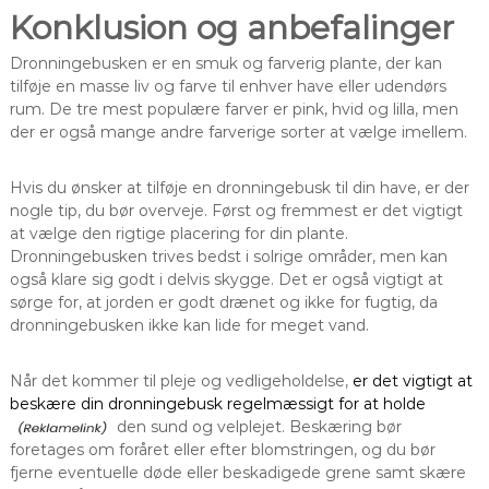
Konklusion og anbefalinger
Dronningebusken er en smuk og farverig plante, der kan
tilføje en masse liv og farve til enhver have eller udendørs
rum. De tre mest populære farver er pink, hvid og lilla, men
der er også mange andre farverige sorter at vælge imellem.
Hvis du ønsker at tilføje en dronningebusk til din have, er der
nogle tip, du bør overveje. Først og fremmest er det vigtigt
at vælge den rigtige placering for din plante.
Dronningebusken trives bedst i solrige områder, men kan
også klare sig godt i delvis skygge. Det er også vigtigt at
sørge for, at jorden er godt drænet og ikke for fugtig, da
dronningebusken ikke kan lide for meget vand.
Når det kommer til pleje og vedligeholdelse,
er det vigtigt at
beskære din dronningebusk regelmæssigt for at holde
den sund og velplejet. Beskæring bør
foretages om foråret eller efter blomstringen, og du bør
fjerne eventuelle døde eller beskadigede grene samt skære