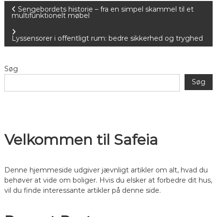
I
Sengebordets historie – fra en simpel skammel til et
multifunktionelt møbel
n
Lyssensorer i offentligt rum: bedre sikkerhed og tryghed
d
Søg
l
Søg
æ
g
Velkommen til Safeia
s
n
Denne hjemmeside udgiver jævnligt artikler om alt, hvad du
behøver at vide om boliger. Hvis du elsker at forbedre dit hus,
a
vil du finde interessante artikler på denne side.
v