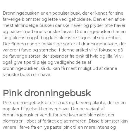
Dronningebusken er en populær busk, der er kendt for sine
farverige blomster og lette vedligeholdelse. Den er en af de
mest almindelige buske i danske haver og pryder ofte haver
og parker med sine smukke farver. Dronningebusken har en
lang blomstringstid og kan blomstre fra juni til september.
Der findes mange forskellige sorter af dronningebusken, der
varierer i farve og størrelse. I denne artikel vil vi fokusere på
de farverige sorter, der spænder fra pink til hvid og lilla. Vi vil
også give tips til pleje og vedligeholdelse af
dronningebusken, så du kan få mest muligt ud af denne
smukke busk i din have.
Pink dronningebusk
Pink dronningebusk er en smuk og farverig plante, der er en
populær tilføjelse til enhver have. Denne variant af
dronningebusk er kendt for sine lyserøde blomster, der
blomstrer i løbet af foråret og sommeren. Disse blomster kan
variere i farve fra en lys pastel pink til en mere intens og