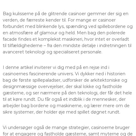
Bag kulisserne på de glitrende casinoer gemmer der sig en
verden, de færreste kender til. For mange er casinoer
forbundet med blinkende lys, spænding ved spillebordene og
en atmosfære af glamour og held. Men bag den polerede
facade findes et komplekst maskineri, hvor intet er overladt
til tilfældighederne – fra den mindste detalje i indretningen til
avanceret teknologi og specialiseret personale.
I denne artikel inviterer vi dig med på en rejse ind i
casinoernes fascinerende univers. Vi dykker ned i historien
bag de første spillepaladser, udforsker de arkitektoniske og
designmæssige overvejelser, der skal lokke og fastholde
gæsterne, og ser nærmere på den teknologi, der får det hele
til at køre rundt. Du får også et indblik i de mennesker, der
arbejder bag bordene og maskinerne, og lærer mere om de
sikre systemer, der holder øje med spillet døgnet rundt.
Vi undersøger også de mange strategier, casinoerne bruger
for at engagere og fastholde gæsterne, samt myterne og de