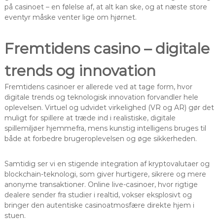
på casinoet – en følelse af, at alt kan ske, og at næste store
eventyr måske venter lige om hjørnet.
Fremtidens casino – digitale
trends og innovation
Fremtidens casinoer er allerede ved at tage form, hvor
digitale trends og teknologisk innovation forvandler hele
oplevelsen. Virtuel og udvidet virkelighed (VR og AR) gør det
muligt for spillere at træde ind i realistiske, digitale
spillemiljøer hjemmefra, mens kunstig intelligens bruges til
både at forbedre brugeroplevelsen og øge sikkerheden.
Samtidig ser vi en stigende integration af kryptovalutaer og
blockchain-teknologi, som giver hurtigere, sikrere og mere
anonyme transaktioner. Online live-casinoer, hvor rigtige
dealere sender fra studier i realtid, vokser eksplosivt og
bringer den autentiske casinoatmosfære direkte hjem i
stuen.