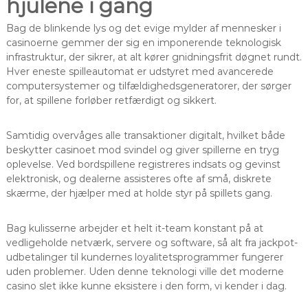
hjulene i gang
Bag de blinkende lys og det evige mylder af mennesker i
casinoerne gemmer der sig en imponerende teknologisk
infrastruktur, der sikrer, at alt kører gnidningsfrit døgnet rundt.
Hver eneste spilleautomat er udstyret med avancerede
computersystemer og tilfældighedsgeneratorer, der sørger
for, at spillene forløber retfærdigt og sikkert.
Samtidig overvåges alle transaktioner digitalt, hvilket både
beskytter casinoet mod svindel og giver spillerne en tryg
oplevelse. Ved bordspillene registreres indsats og gevinst
elektronisk, og dealerne assisteres ofte af små, diskrete
skærme, der hjælper med at holde styr på spillets gang.
Bag kulisserne arbejder et helt it-team konstant på at
vedligeholde netværk, servere og software, så alt fra jackpot-
udbetalinger til kundernes loyalitetsprogrammer fungerer
uden problemer. Uden denne teknologi ville det moderne
casino slet ikke kunne eksistere i den form, vi kender i dag.