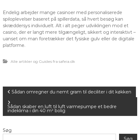
Endelig arbejder mange casinoer med personaliserede
spiloplevelser baseret på spillerdata, så hvert besøg kan
skræddersys individuelt. Alt i alt peger udviklingen mod et
casino, der er langt mere tilgængeligt, sikkert og interaktivt –
uanset om man foretrækker det fysiske gulv eller de digitale
platforme.
Alle artikler og Guides fra safeia.dk
I
Sådan omregner du nemt gram til deciliter i dit køkken
n
Sådan skaber en luft til luft varmepumpe et bedre
indeklima i din 40 m² bolig
d
Søg
l
Søg