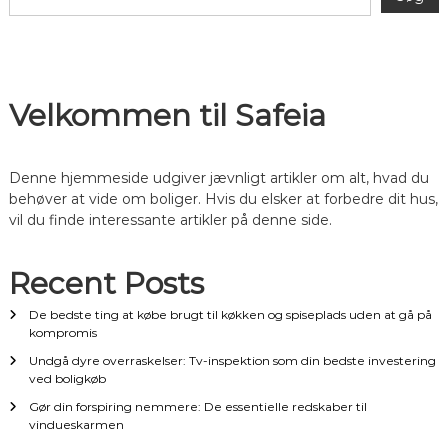
æ
g
Velkommen til Safeia
s
n
Denne hjemmeside udgiver jævnligt artikler om alt, hvad du
behøver at vide om boliger. Hvis du elsker at forbedre dit hus,
a
vil du finde interessante artikler på denne side.
v
Recent Posts
i
De bedste ting at købe brugt til køkken og spiseplads uden at gå på
kompromis
g
Undgå dyre overraskelser: Tv-inspektion som din bedste investering
ved boligkøb
a
Gør din forspiring nemmere: De essentielle redskaber til
t
vindueskarmen