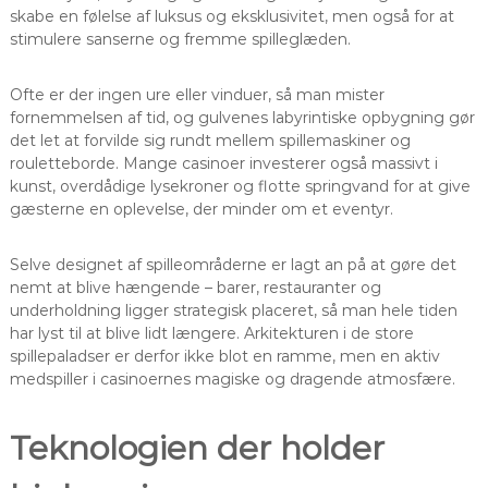
skabe en følelse af luksus og eksklusivitet, men også for at
stimulere sanserne og fremme spilleglæden.
Ofte er der ingen ure eller vinduer, så man mister
fornemmelsen af tid, og gulvenes labyrintiske opbygning gør
det let at forvilde sig rundt mellem spillemaskiner og
rouletteborde. Mange casinoer investerer også massivt i
kunst, overdådige lysekroner og flotte springvand for at give
gæsterne en oplevelse, der minder om et eventyr.
Selve designet af spilleområderne er lagt an på at gøre det
nemt at blive hængende – barer, restauranter og
underholdning ligger strategisk placeret, så man hele tiden
har lyst til at blive lidt længere. Arkitekturen i de store
spillepaladser er derfor ikke blot en ramme, men en aktiv
medspiller i casinoernes magiske og dragende atmosfære.
Teknologien der holder