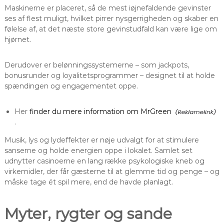
Maskinerne er placeret, så de mest iøjnefaldende gevinster
ses af flest muligt, hvilket pirrer nysgerrigheden og skaber en
følelse af, at det næste store gevinstudfald kan være lige om
hjørnet.
Derudover er belønningssystemerne – som jackpots,
bonusrunder og loyalitetsprogrammer – designet til at holde
spændingen og engagementet oppe.
Her
finder du mere information om MrGreen
.
Musik, lys og lydeffekter er nøje udvalgt for at stimulere
sanserne og holde energien oppe i lokalet. Samlet set
udnytter casinoerne en lang række psykologiske kneb og
virkemidler, der får gæsterne til at glemme tid og penge – og
måske tage ét spil mere, end de havde planlagt.
Myter, rygter og sande