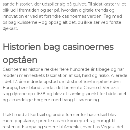
sande historier, der udspiller sig på gulvet. Til sidst kaster vi et
blik ud i fremtiden og ser på, hvordan digitale trends og
innovation er ved at forandre casinoernes verden. Tag med
os bag kulisserne – og opdag alt det, du ikke ser ved første
øjekast.
Historien bag casinoernes
opståen
Casinoernes historie rækker flere hundrede år tilbage og har
rødder i menneskets fascination af spil, held og risiko. Allerede
i det 17. århundrede opstod de første officielle spillesteder i
Europa, hvor blandt andet det berømte Casino di Venezia
slog dørene op i 1638 og blev et samlingspunkt for både adel
og almindelige borgere med trang til spænding.
I takt med at kortspil og andre former for hasardspil blev
mere populære, spredte casino-konceptet sig hurtigt til
resten af Europa og senere til Amerika, hvor Las Vegas i det