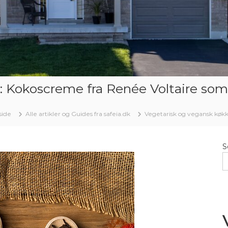
 Kokoscreme fra Renée Voltaire som 
side
Alle artikler og Guides fra safeia.dk
Vegetarisk og vegansk køkk
S