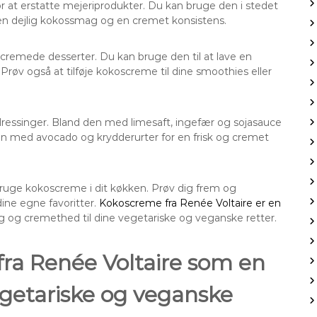
 at erstatte mejeriprodukter. Du kan bruge den i stedet
s en dejlig kokossmag og en cremet konsistens.
g cremede desserter. Du kan bruge den til at lave en
 Prøv også at tilføje kokoscreme til dine smoothies eller
dressinger. Bland den med limesaft, ingefær og sojasauce
d den med avocado og krydderurter for en frisk og cremet
bruge kokoscreme i dit køkken. Prøv dig frem og
dine egne favoritter.
Kokoscreme fra Renée Voltaire er en
ag og cremethed til dine vegetariske og veganske retter.
ra Renée Voltaire som en
vegetariske og veganske