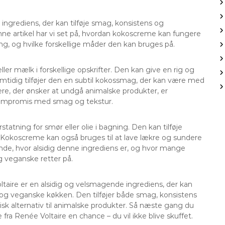
 ingrediens, der kan tilføje smag, konsistens og
nne artikel har vi set på, hvordan kokoscreme kan fungere
ng, og hvilke forskellige måder den kan bruges på.
er mælk i forskellige opskrifter. Den kan give en rig og
amtidig tilføjer den en subtil kokossmag, der kan være med
ere, der ønsker at undgå animalske produkter, er
å kompromis med smag og tekstur.
ning for smør eller olie i bagning. Den kan tilføje
. Kokoscreme kan også bruges til at lave lækre og sundere
ende, hvor alsidig denne ingrediens er, og hvor mange
g veganske retter på.
oltaire er en alsidig og velsmagende ingrediens, der kan
e og veganske køkken. Den tilføjer både smag, konsistens
isk alternativ til animalske produkter. Så næste gang du
fra Renée Voltaire en chance – du vil ikke blive skuffet.