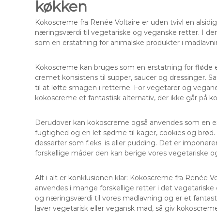
køkken
Kokoscreme fra Renée Voltaire er uden tvivl en alsidig
næringsværdi til vegetariske og veganske retter. I de
som en erstatning for animalske produkter i madlavni
Kokoscreme kan bruges som en erstatning for fløde ell
cremet konsistens til supper, saucer og dressinger. S
til at løfte smagen i retterne. For vegetarer og vegan
kokoscreme et fantastisk alternativ, der ikke går p
Derudover kan kokoscreme også anvendes som en erstat
fugtighed og en let sødme til kager, cookies og brød
desserter som f.eks. is eller pudding. Det er imponer
forskellige måder den kan berige vores vegetariske o
Alt i alt er konklusionen klar: Kokoscreme fra Renée V
anvendes i mange forskellige retter i det vegetarisk
og næringsværdi til vores madlavning og er et fantast
laver vegetarisk eller vegansk mad, så giv kokoscreme 