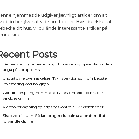
enne hjemmeside udgiver jævnligt artikler om alt,
vad du behøver at vide om boliger. Hvis du elsker at
orbedre dit hus, vil du finde interessante artikler på
enne side.
Recent Posts
De bedste ting at købe brugt til køkken og spiseplads uden
at gå på kompromis
Undgå dyre overraskelser: Tv-inspektion som din bedste
investering ved boligkøb
Gør din forspiring nemmere: De essentielle redskaber til
vindueskarmen
Videoovervågning og adgangskontrol til virksomheder
Skab zen i stuen: Sådan bruger du palma atomiser til at
forvandle dit hjem