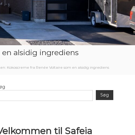
en alsidig ingrediens
en: Kokoscreme fra Renée Voltaire som en alsidig ingrediens
øg
Søg
Velkommen til Safeia