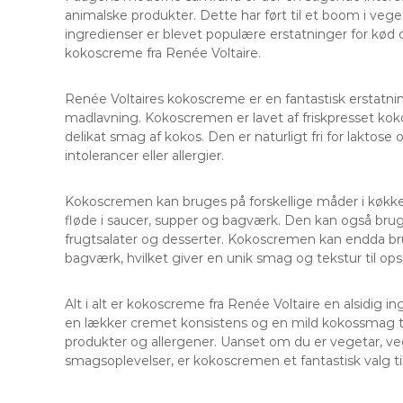
animalske produkter. Dette har ført til et boom i veg
ingredienser er blevet populære erstatninger for kød o
kokoscreme fra Renée Voltaire.
Renée Voltaires kokoscreme er en fantastisk erstatni
madlavning. Kokoscremen er lavet af friskpresset kok
delikat smag af kokos. Den er naturligt fri for laktose 
intolerancer eller allergier.
Kokoscremen kan bruges på forskellige måder i køkke
fløde i saucer, supper og bagværk. Den kan også bru
frugtsalater og desserter. Kokoscremen kan endda bru
bagværk, hvilket giver en unik smag og tekstur til opsk
Alt i alt er kokoscreme fra Renée Voltaire en alsidig i
en lækker cremet konsistens og en mild kokossmag til
produkter og allergener. Uanset om du er vegetar, v
smagsoplevelser, er kokoscremen et fantastisk valg til