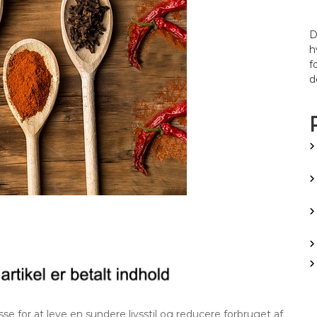
D
h
f
d
 for at leve en sundere livsstil og reducere forbruget af