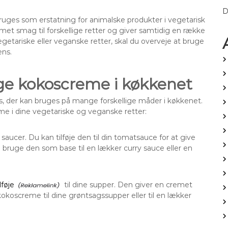
D
 bruges som erstatning for animalske produkter i vegetarisk
et smag til forskellige retter og giver samtidig en række
tariske eller veganske retter, skal du overveje at bruge
ens.
uge kokoscreme i køkkenet
ns, der kan bruges på mange forskellige måder i køkkenet.
me i dine vegetariske og veganske retter:
saucer. Du kan tilføje den til din tomatsauce for at give
 bruge den som base til en lækker curry sauce eller en
lføje
til dine supper. Den giver en cremet
kokoscreme til dine grøntsagssupper eller til en lækker