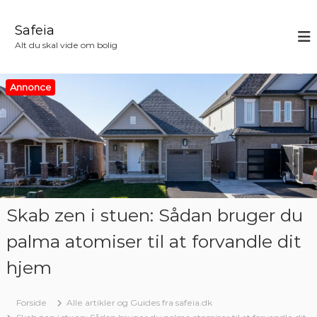
V
i
Safeia
d
Alt du skal vide om bolig
e
r
e
Annonce
t
i
l
i
n
d
h
o
Skab zen i stuen: Sådan bruger du
l
d
palma atomiser til at forvandle dit
hjem
Forside
Alle artikler og Guides fra safeia.dk