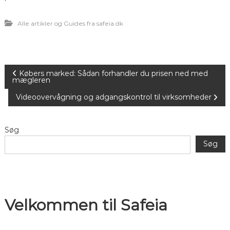
Alle artikler og Guides fra safeia.dk
I
Købers marked: Sådan forhandler du prisen ned med
mægleren
n
Videoovervågning og adgangskontrol til virksomheder
d
Søg
l
Søg
æ
g
Velkommen til Safeia
s