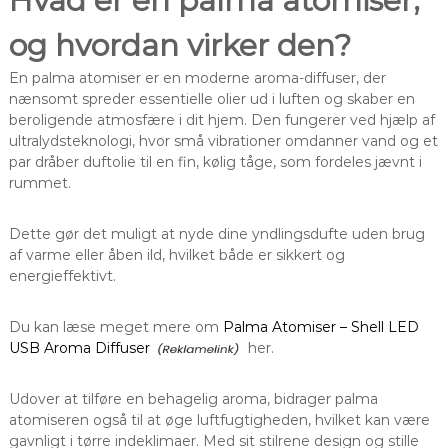
Hvad er en palma atomiser,
og hvordan virker den?
En palma atomiser er en moderne aroma-diffuser, der
nænsomt spreder essentielle olier ud i luften og skaber en
beroligende atmosfære i dit hjem. Den fungerer ved hjælp af
ultralydsteknologi, hvor små vibrationer omdanner vand og et
par dråber duftolie til en fin, kølig tåge, som fordeles jævnt i
rummet.
Dette gør det muligt at nyde dine yndlingsdufte uden brug
af varme eller åben ild, hvilket både er sikkert og
energieffektivt.
Du kan læse meget mere om
Palma Atomiser – Shell LED
USB Aroma Diffuser
her.
Udover at tilføre en behagelig aroma, bidrager palma
atomiseren også til at øge luftfugtigheden, hvilket kan være
gavnligt i tørre indeklimaer. Med sit stilrene design og stille