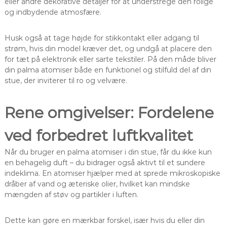
eller andre dekorative detaljer for at understrege den rolige
og indbydende atmosfære.
Husk også at tage højde for stikkontakt eller adgang til
strøm, hvis din model kræver det, og undgå at placere den
for tæt på elektronik eller sarte tekstiler. På den måde bliver
din palma atomiser både en funktionel og stilfuld del af din
stue, der inviterer til ro og velvære.
Rene omgivelser: Fordelene
ved forbedret luftkvalitet
Når du bruger en palma atomiser i din stue, får du ikke kun
en behagelig duft – du bidrager også aktivt til et sundere
indeklima. En atomiser hjælper med at sprede mikroskopiske
dråber af vand og æteriske olier, hvilket kan mindske
mængden af støv og partikler i luften.
Dette kan gøre en mærkbar forskel, især hvis du eller din