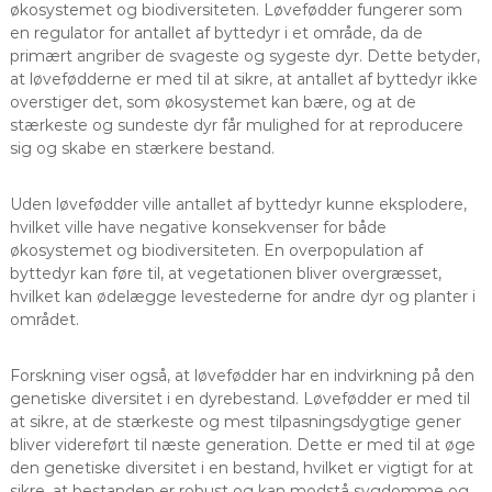
økosystemet og biodiversiteten. Løvefødder fungerer som
en regulator for antallet af byttedyr i et område, da de
primært angriber de svageste og sygeste dyr. Dette betyder,
at løvefødderne er med til at sikre, at antallet af byttedyr ikke
overstiger det, som økosystemet kan bære, og at de
stærkeste og sundeste dyr får mulighed for at reproducere
sig og skabe en stærkere bestand.
Uden løvefødder ville antallet af byttedyr kunne eksplodere,
hvilket ville have negative konsekvenser for både
økosystemet og biodiversiteten. En overpopulation af
byttedyr kan føre til, at vegetationen bliver overgræsset,
hvilket kan ødelægge levestederne for andre dyr og planter i
området.
Forskning viser også, at løvefødder har en indvirkning på den
genetiske diversitet i en dyrebestand. Løvefødder er med til
at sikre, at de stærkeste og mest tilpasningsdygtige gener
bliver videreført til næste generation. Dette er med til at øge
den genetiske diversitet i en bestand, hvilket er vigtigt for at
sikre, at bestanden er robust og kan modstå sygdomme og