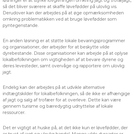
løsninger er at styrke lovgivningen omkring jagt og trofæjagt,
så det bliver sværere at skaffe løvefødder på ulovlig vis.
Derudover kan der arbejdes på at øge opmærksomheden
omkring problematikken ved at bruge løvefødder som
pyntegenstande.
En anden løsning er at støtte lokale bevaringsprogrammer
og organisationer, der arbejder for at beskytte vilde
dyrebestande. Disse organisationer kan arbejde på at oplyse
lokalbefolkningen om vigtigheden af at bevare dyrene og
deres levesteder, samt overvåge og rapportere om ulovlig
jagt.
Endelig kan der arbejdes på at udvikle alternative
indtægtskilder for lokalbefolkningen, så de ikke er afhængige
af jagt og salg af trofæer for at overleve. Dette kan være
gennem turisme og bæredygtig udnyttelse af lokale
ressourcer.
Det er vigtigt at huske på, at det ikke kun er løvefødder, der