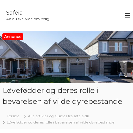
V
i
Safeia
d
Alt du skal vide om bolig
e
r
e
Annonce
t
i
l
i
n
d
h
o
Løvefødder og deres rolle i
l
d
bevarelsen af vilde dyrebestande
Forside
Alle artikler og Guides fra safeia.dk
Løvefødder og deres rolle i bevarelsen af vilde dyrebestande