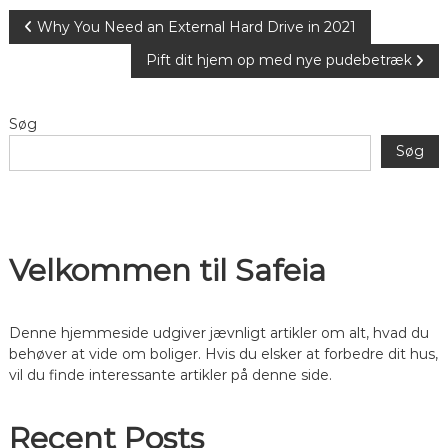
I
Why You Need an External Hard Drive in 2021
Pift dit hjem op med nye pudebetræk
n
d
Søg
Søg
l
æ
g
Velkommen til Safeia
s
Denne hjemmeside udgiver jævnligt artikler om alt, hvad du
n
behøver at vide om boliger. Hvis du elsker at forbedre dit hus,
vil du finde interessante artikler på denne side.
a
v
Recent Posts