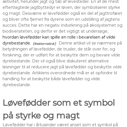
aktivitet, herunder jagt og tab af levesteder. En af de mest
eftertragtede jagtbyttedyr er løven, der symboliserer styrke
og magt. Desværre er løvefødder også en del af jagttrofæet
og bliver ofte fjernet fra dyrene som en udstilling af jagtens
succes. Dette har en negativ indvirkning på økosystemet og
biodiversiteten, og derfor er det vigtigt at undersøge,
hvordan løvefødder kan spille en rolle i bevarelsen af vilde
dyrebestande.
Denne artikel vil se nærmere på
betydningen af ​​løvefødder, de trusler, de står over for, og
forskning, der er udført for at beskytte dem og bevare vilde
dyrebestande. Der vil også blive diskuteret alternative
løsninger til at reducere jagt på løvefødder og beskytte vilde
dyrebestande. Artiklens overordnede mål er at opfordre til
handling for at beskytte både løvefødder og vilde
dyrebestande.
Løvefødder som et symbol
på styrke og magt
Løvefødder har i årtusinder været anset som et symbol på