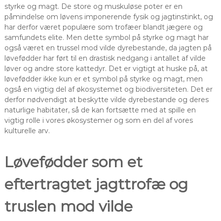
styrke og magt. De store og muskuløse poter er en
påmindelse om løvens imponerende fysik og jagtinstinkt, og
har derfor været populære som trofæer blandt jægere og
samfundets elite. Men dette symbol på styrke og magt har
også været en trussel mod vilde dyrebestande, da jagten på
løvefødder har ført til en drastisk nedgang i antallet af vilde
løver og andre store kattedyr. Det er vigtigt at huske på, at
løvefødder ikke kun er et symbol på styrke og magt, men
også en vigtig del af økosystemet og biodiversiteten. Det er
derfor nødvendigt at beskytte vilde dyrebestande og deres
naturlige habitater, så de kan fortsætte med at spille en
vigtig rolle i vores økosystemer og som en del af vores
kulturelle arv.
Løvefødder som et
eftertragtet jagttrofæ og
truslen mod vilde