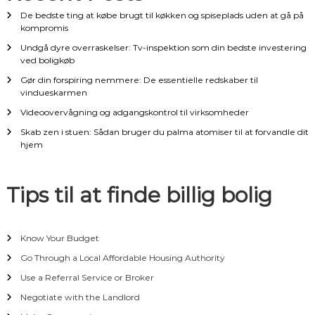
De bedste ting at købe brugt til køkken og spiseplads uden at gå på
i
kompromis
g
Undgå dyre overraskelser: Tv-inspektion som din bedste investering
ved boligkøb
a
Gør din forspiring nemmere: De essentielle redskaber til
vindueskarmen
t
Videoovervågning og adgangskontrol til virksomheder
Skab zen i stuen: Sådan bruger du palma atomiser til at forvandle dit
i
hjem
o
Tips til at finde billig bolig
n
Know Your Budget
Go Through a Local Affordable Housing Authority
Use a Referral Service or Broker
Negotiate with the Landlord