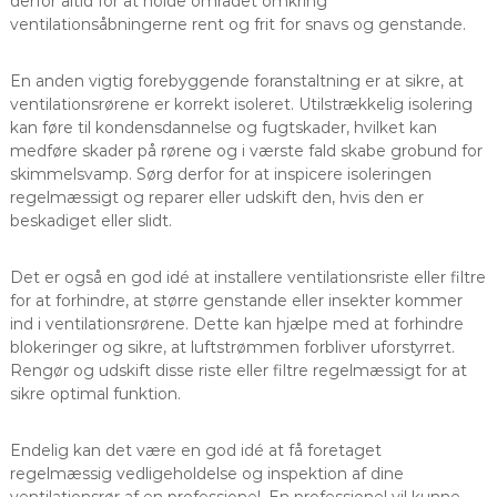
derfor altid for at holde området omkring
ventilationsåbningerne rent og frit for snavs og genstande.
En anden vigtig forebyggende foranstaltning er at sikre, at
ventilationsrørene er korrekt isoleret. Utilstrækkelig isolering
kan føre til kondensdannelse og fugtskader, hvilket kan
medføre skader på rørene og i værste fald skabe grobund for
skimmelsvamp. Sørg derfor for at inspicere isoleringen
regelmæssigt og reparer eller udskift den, hvis den er
beskadiget eller slidt.
Det er også en god idé at installere ventilationsriste eller filtre
for at forhindre, at større genstande eller insekter kommer
ind i ventilationsrørene. Dette kan hjælpe med at forhindre
blokeringer og sikre, at luftstrømmen forbliver uforstyrret.
Rengør og udskift disse riste eller filtre regelmæssigt for at
sikre optimal funktion.
Endelig kan det være en god idé at få foretaget
regelmæssig vedligeholdelse og inspektion af dine
ventilationsrør af en professionel. En professionel vil kunne