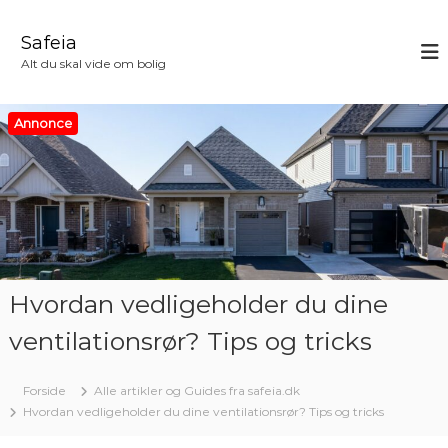
V
i
Safeia
d
Alt du skal vide om bolig
e
r
e
Annonce
t
i
l
i
n
d
h
o
Hvordan vedligeholder du dine
l
d
ventilationsrør? Tips og tricks
Forside
Alle artikler og Guides fra safeia.dk
Hvordan vedligeholder du dine ventilationsrør? Tips og tricks