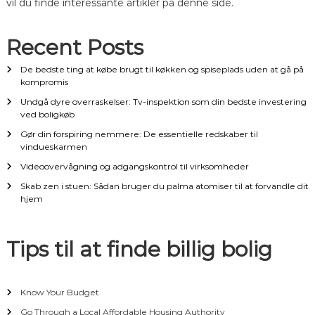
vil du finde interessante artikler på denne side.
v
Recent Posts
i
De bedste ting at købe brugt til køkken og spiseplads uden at gå på
kompromis
g
Undgå dyre overraskelser: Tv-inspektion som din bedste investering
ved boligkøb
a
Gør din forspiring nemmere: De essentielle redskaber til
t
vindueskarmen
Videoovervågning og adgangskontrol til virksomheder
i
Skab zen i stuen: Sådan bruger du palma atomiser til at forvandle dit
hjem
o
n
Tips til at finde billig bolig
Know Your Budget
Go Through a Local Affordable Housing Authority