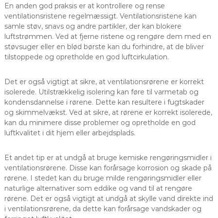
En anden god praksis er at kontrollere og rense
ventilationsristene regelmæssigt. Ventilationsristene kan
samle støv, snavs og andre partikler, der kan blokere
luftstrømmen. Ved at fjerne ristene og rengøre dem med en
støvsuger eller en blød børste kan du forhindre, at de bliver
tilstoppede og opretholde en god luftcirkulation.
Det er også vigtigt at sikre, at ventilationsrørene er korrekt
isolerede. Utilstrækkelig isolering kan føre til varmetab og
kondensdannelse i rørene. Dette kan resultere i fugtskader
og skimmelvækst. Ved at sikre, at rørene er korrekt isolerede,
kan du minimere disse problemer og opretholde en god
luftkvalitet i dit hjem eller arbejdsplads.
Et andet tip er at undgå at bruge kemiske rengøringsmidler i
ventilationsrørene. Disse kan forårsage korrosion og skade på
rørene. I stedet kan du bruge milde rengøringsmidler eller
naturlige alternativer som eddike og vand til at rengøre
rørene. Det er også vigtigt at undgå at skylle vand direkte ind
i ventilationsrørene, da dette kan forårsage vandskader og