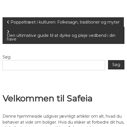
I
Poppeltræet i kulturen: Folkesagn, traditioner og myter
n
Den ultimative guide til at dyrke og pleje vedbend i din
have
d
Søg
l
Søg
æ
g
Velkommen til Safeia
s
n
Denne hjemmeside udgiver jævnligt artikler om alt, hvad du
behøver at vide om boliger. Hvis du elsker at forbedre dit hus,
a