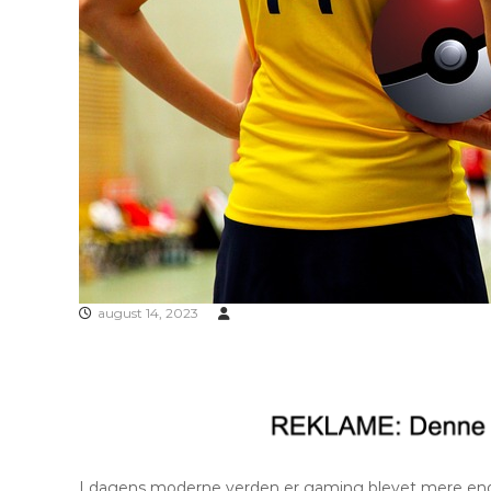
august 14, 2023
I dagens moderne verden er gaming blevet mere end b