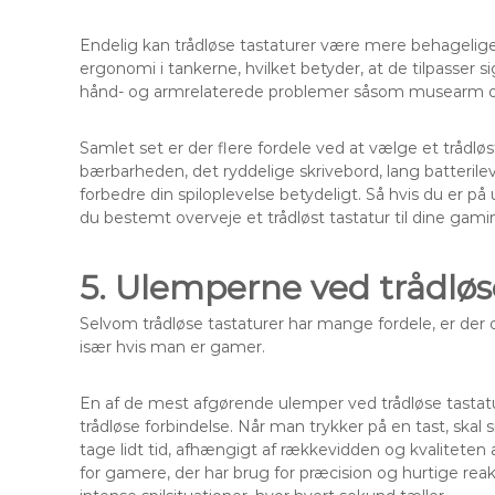
Endelig kan trådløse tastaturer være mere behagelige
ergonomi i tankerne, hvilket betyder, at de tilpasser sig
hånd- og armrelaterede problemer såsom musearm o
Samlet set er der flere fordele ved at vælge et trådløst
bærbarheden, det ryddelige skrivebord, lang batterile
forbedre din spiloplevelse betydeligt. Så hvis du er på
du bestemt overveje et trådløst tastatur til dine gam
5. Ulemperne ved trådløs
Selvom trådløse tastaturer har mange fordele, er d
især hvis man er gamer.
En af de mest afgørende ulemper ved trådløse tastatur
trådløse forbindelse. Når man trykker på en tast, skal 
tage lidt tid, afhængigt af rækkevidden og kvaliteten
for gamere, der har brug for præcision og hurtige reakti