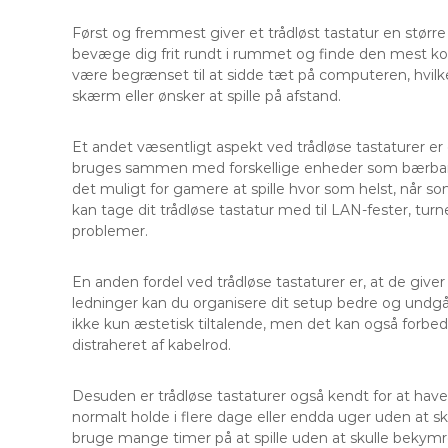
Først og fremmest giver et trådløst tastatur en større f
bevæge dig frit rundt i rummet og finde den mest komf
være begrænset til at sidde tæt på computeren, hvilke
skærm eller ønsker at spille på afstand.
Et andet væsentligt aspekt ved trådløse tastaturer 
bruges sammen med forskellige enheder som bærbare 
det muligt for gamere at spille hvor som helst, når so
kan tage dit trådløse tastatur med til LAN-fester, turne
problemer.
En anden fordel ved trådløse tastaturer er, at de give
ledninger kan du organisere dit setup bedre og undgå
ikke kun æstetisk tiltalende, men det kan også forbedr
distraheret af kabelrod.
Desuden er trådløse tastaturer også kendt for at have
normalt holde i flere dage eller endda uger uden at sk
bruge mange timer på at spille uden at skulle bekymre