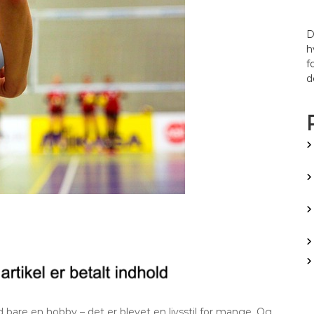
D
h
f
d
are en hobby – det er blevet en livsstil for mange. Og