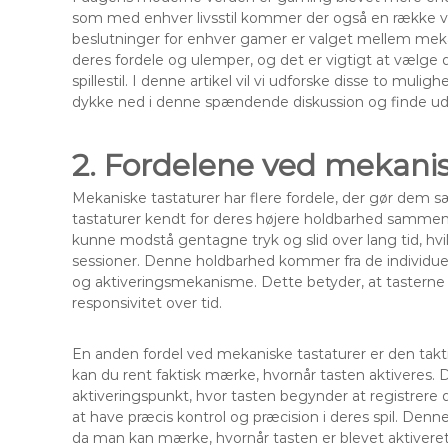
som med enhver livsstil kommer der også en række va
beslutninger for enhver gamer er valget mellem mekan
deres fordele og ulemper, og det er vigtigt at vælge de
spillestil. I denne artikel vil vi udforske disse to mul
dykke ned i denne spændende diskussion og finde ud af,
2. Fordelene ved mekanis
Mekaniske tastaturer har flere fordele, der gør dem sæ
tastaturer kendt for deres højere holdbarhed sammen
kunne modstå gentagne tryk og slid over lang tid, hvi
sessioner. Denne holdbarhed kommer fra de individuel
og aktiveringsmekanisme. Dette betyder, at tasterne 
responsivitet over tid.
En anden fordel ved mekaniske tastaturer er den takti
kan du rent faktisk mærke, hvornår tasten aktiveres. 
aktiveringspunkt, hvor tasten begynder at registrere d
at have præcis kontrol og præcision i deres spil. Den
da man kan mærke, hvornår tasten er blevet aktiveret