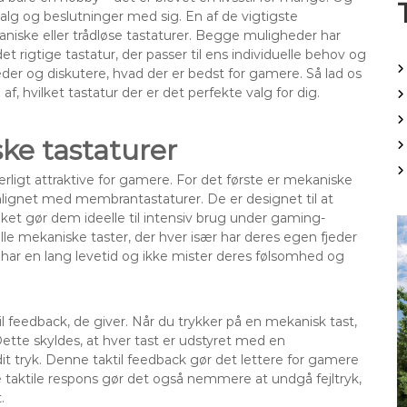
lg og beslutninger med sig. En af de vigtigste
iske eller trådløse tastaturer. Begge muligheder har
t rigtige tastatur, der passer til ens individuelle behov og
igheder og diskutere, hvad der er bedst for gamere. Så lad os
 hvilket tastatur der er det perfekte valg for dig.
ke tastaturer
rligt attraktive for gamere. For det første er mekaniske
lignet med membrantastaturer. De er designet til at
lket gør dem ideelle til intensiv brug under gaming-
le mekaniske taster, der hver især har deres egen fjeder
har en lang levetid og ikke mister deres følsomhed og
l feedback, de giver. Når du trykker på en mekanisk tast,
Dette skyldes, at hver tast er udstyret med en
it tryk. Denne taktil feedback gør det lettere for gamere
ne taktile respons gør det også nemmere at undgå fejltryk,
.