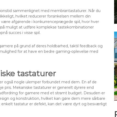
aktionstid sammenlignet med membrantastaturer. Når du
likkeligt, hvilket reducerer forsinkelsen mellem din
 være afgørende i konkurrenceprægede spil, hvor hver
 også muligt at udføre komplekse tastekombinationer
pnå succes i visse spil.
gamere på grund af deres holdbarhed, taktil feedback og
 mulighed for at have en bedre gaming-oplevelse med
ske tastaturer
der også nogle ulemper forbundet med dem. En af de
e pris. Mekaniske tastaturer er generelt dyrere end
 udfordring for gamere med et stramt budget. Desuden er
sign og konstruktion, hvilket kan gøre dem mere sårbare
 enkelt tastatur er defekt, kan det være dyrt og besværligt