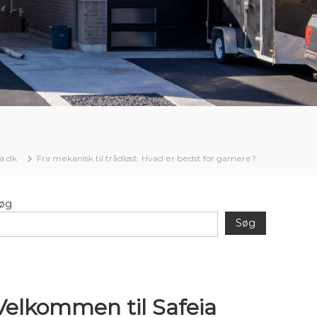
ia.dk
Fra mekanisk til trådløst: Hvad er bedst for gamere?
øg
Søg
Velkommen til Safeia