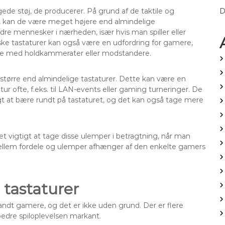
e støj, de producerer. På grund af de taktile og
D
r, kan de være meget højere end almindelige
dre mennesker i nærheden, især hvis man spiller eller
niske tastaturer kan også være en udfordring for gamere,
kere med holdkammerater eller modstandere.
større end almindelige tastaturer. Dette kan være en
tur ofte, f.eks. til LAN-events eller gaming turneringer. De
gt at bære rundt på tastaturet, og det kan også tage mere
t vigtigt at tage disse ulemper i betragtning, når man
 mellem fordele og ulemper afhænger af den enkelte gamers
 tastaturer
landt gamere, og det er ikke uden grund. Der er flere
bedre spiloplevelsen markant.