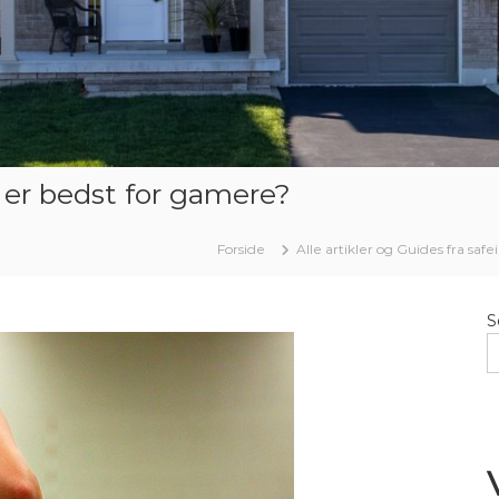
d er bedst for gamere?
Forside
Alle artikler og Guides fra safe
S