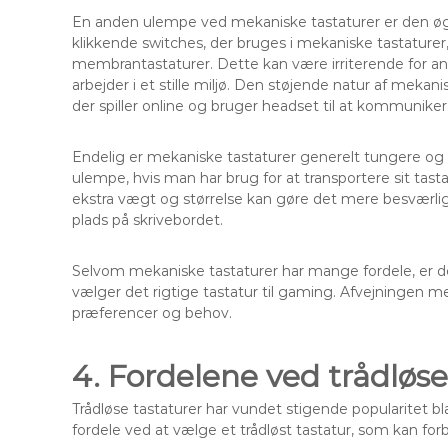
En anden ulempe ved mekaniske tastaturer er den øged
klikkende switches, der bruges i mekaniske tastature
membrantastaturer. Dette kan være irriterende for an
arbejder i et stille miljø. Den støjende natur af meka
der spiller online og bruger headset til at kommuni
Endelig er mekaniske tastaturer generelt tungere og 
ulempe, hvis man har brug for at transportere sit tasta
ekstra vægt og størrelse kan gøre det mere besværli
plads på skrivebordet.
Selvom mekaniske tastaturer har mange fordele, er de
vælger det rigtige tastatur til gaming. Afvejningen
præferencer og behov.
4. Fordelene ved trådløse
Trådløse tastaturer har vundet stigende popularitet b
fordele ved at vælge et trådløst tastatur, som kan for