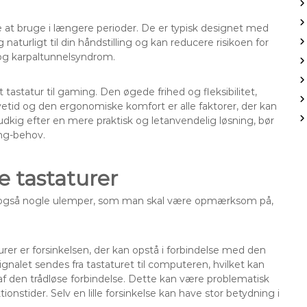
 at bruge i længere perioder. De er typisk designet med
 naturligt til din håndstilling og kan reducere risikoen for
g karpaltunnelsyndrom.
 tastatur til gaming. Den øgede frihed og fleksibilitet,
vetid og den ergonomiske komfort er alle faktorer, der kan
 udkig efter en mere praktisk og letanvendelig løsning, bør
ing-behov.
e tastaturer
er også nogle ulemper, som man skal være opmærksom på,
er er forsinkelsen, der kan opstå i forbindelse med den
signalet sendes fra tastaturet til computeren, hvilket kan
 af den trådløse forbindelse. Dette kan være problematisk
onstider. Selv en lille forsinkelse kan have stor betydning i