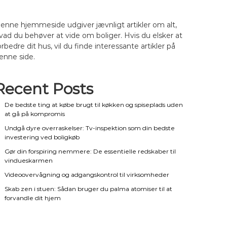
enne hjemmeside udgiver jævnligt artikler om alt,
vad du behøver at vide om boliger. Hvis du elsker at
orbedre dit hus, vil du finde interessante artikler på
enne side.
Recent Posts
De bedste ting at købe brugt til køkken og spiseplads uden
at gå på kompromis
Undgå dyre overraskelser: Tv-inspektion som din bedste
investering ved boligkøb
Gør din forspiring nemmere: De essentielle redskaber til
vindueskarmen
Videoovervågning og adgangskontrol til virksomheder
Skab zen i stuen: Sådan bruger du palma atomiser til at
forvandle dit hjem